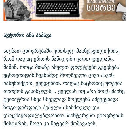
ᲒᲐᲛᲝᲘᲬᲔᲠᲔ
ᲛᲝᲚᲐᲞᲐᲠᲐᲙᲔ ᲢᲔᲥᲡᲢᲔᲑᲘ
ᲩᲔᲛᲘ ᲡᲘᲙᲕᲓᲘᲚᲘᲡ ᲛᲘᲖᲔᲖᲘᲐ COVID-19
ᲨᲘᲜ - ᲣᲪᲮᲝᲔᲗᲨᲘ
11 ᲬᲔᲚᲘ - 11 ᲐᲛᲑᲐᲕᲘ
ᲚᲘᲢᲔᲠᲐᲢᲣᲠᲣᲚᲘ ᲬᲐᲮᲜᲐᲒᲔᲑᲘ
ᲡᲐᲞᲐᲠᲚᲐᲛᲔᲜᲢᲝ ᲐᲠᲩᲔᲕᲜᲔᲑᲘᲡ ᲘᲡᲢᲝᲠᲘᲐ
ავტორი: ანა პაპავა
ᲐᲛᲔᲠᲘᲙᲣᲚᲘ ᲛᲝᲗᲮᲠᲝᲑᲐ
ᲑᲐᲕᲨᲕᲔᲑᲘ ᲞᲠᲝᲡᲢᲘᲢᲣᲪᲘᲐᲨᲘ - ᲐᲛᲝᲣᲗᲥᲛᲔᲚᲘ ᲐᲛᲑᲐᲕᲘ
რთე/რთ-ის ყველა საიტი
ᲘᲛᲞᲔᲠᲘᲐ ᲓᲐ ᲠᲐᲓᲘᲝ
5 ᲐᲛᲑᲐᲕᲘ - 20 ᲘᲕᲜᲘᲡᲡ ᲓᲐᲨᲐᲕᲔᲑᲣᲚᲔᲑᲘ
ალბათ ცხოვრებაში ერთხელ მაინც გვიფიქრია,
ᲐᲒᲕᲘᲡᲢᲝᲡ ᲝᲛᲘ
რომ რაღაც ერთის ნაწილები ვართ ყველანი.
მაშინ, როცა მთაზე ასულთ ფილტვები გვევსება
ПРИВЕТ ᲙᲣᲚᲢᲣᲠᲐ
უცხოეთიდან ჩვენამდე მოღწეული ცივი ჰავის
ჩასუნთქვით, ვხვდებით, რაღაც ნაცნობიც ურევია
თითქოს გასინჯულს... ყველას თუ არა ზოგს მაინც
გვინატრია სხვა სხეულად მოვლენა ამქვეყნად:
ზოგი ფარფატა პეპელას ხანმოკლე და
დაუკმაყოფილებლობით საინტერესო ცხოვრებას
მისტირის, ზოგი კი ჩიტებრ მომავალს