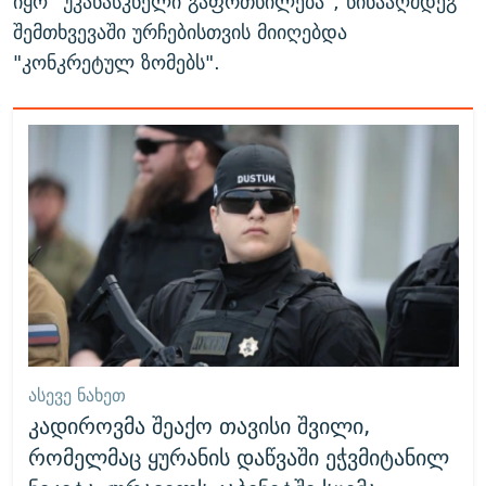
იყო "უკანასკნელი გაფრთხილება", წინააღმდეგ
შემთხვევაში ურჩებისთვის მიიღებდა
"კონკრეტულ ზომებს".
ᲐᲡᲔᲕᲔ ᲜᲐᲮᲔᲗ
კადიროვმა შეაქო თავისი შვილი,
რომელმაც ყურანის დაწვაში ეჭვმიტანილ