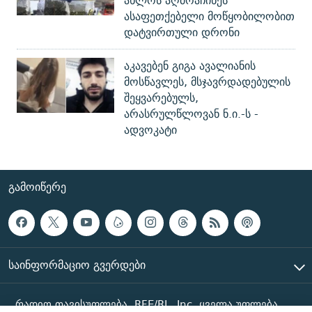
ახლოს აღმოაჩინეს
ასაფეთქებელი მოწყობილობით
დატვირთული დრონი
აკავებენ გიგა ავალიანის
მოსწავლეს, მსჯავრდადებულის
შეყვარებულს,
არასრულწლოვან ნ.ი.-ს -
ადვოკატი
ᲒᲐᲛᲝᲘᲬᲔᲠᲔ
ᲡᲐᲘᲜᲤᲝᲠᲛᲐᲪᲘᲝ ᲒᲕᲔᲠᲓᲔᲑᲘ
რადიო თავისუფლება, RFE/RL, Inc. ყველა უფლება