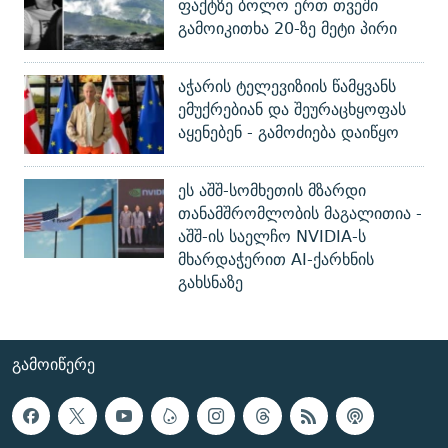
ფაქტზე ბოლო ერთ თვეში
გამოიკითხა 20-ზე მეტი პირი
აჭარის ტელევიზიის წამყვანს
ემუქრებიან და შეურაცხყოფას
აყენებენ - გამოძიება დაიწყო
ეს აშშ-სომხეთის მზარდი
თანამშრომლობის მაგალითია -
აშშ-ის საელჩო NVIDIA-ს
მხარდაჭერით AI-ქარხნის
გახსნაზე
ᲒᲐᲛᲝᲘᲬᲔᲠᲔ