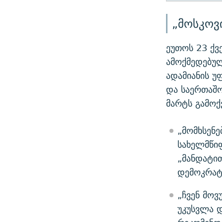
„მოსკოვ
ეუთოს 23 ქვ
ამოქმედებულ
ადამიანის 
და საერთაშო
მარტს გამოქ
„მომხსენე
სახელმწი
„მანდატი
დემოკრატ
„ჩვენ მო
უკუსვლა 