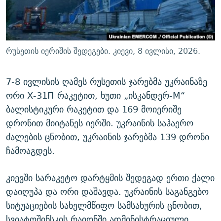
ᲒᲐᲛᲝᲘᲬᲔᲠᲔ
ᲛᲝᲚᲐᲞᲐᲠᲐᲙᲔ ᲢᲔᲥᲡᲢᲔᲑᲘ
ᲩᲔᲛᲘ ᲡᲘᲙᲕᲓᲘᲚᲘᲡ ᲛᲘᲖᲔᲖᲘᲐ COVID-19
ᲨᲘᲜ - ᲣᲪᲮᲝᲔᲗᲨᲘ
11 ᲬᲔᲚᲘ - 11 ᲐᲛᲑᲐᲕᲘ
ᲚᲘᲢᲔᲠᲐᲢᲣᲠᲣᲚᲘ ᲬᲐᲮᲜᲐᲒᲔᲑᲘ
ᲡᲐᲞᲐᲠᲚᲐᲛᲔᲜᲢᲝ ᲐᲠᲩᲔᲕᲜᲔᲑᲘᲡ ᲘᲡᲢᲝᲠᲘᲐ
რუსეთის იერიშის შედეგები. კიევი, 8 ივლისი, 2026.
ᲐᲛᲔᲠᲘᲙᲣᲚᲘ ᲛᲝᲗᲮᲠᲝᲑᲐ
ᲑᲐᲕᲨᲕᲔᲑᲘ ᲞᲠᲝᲡᲢᲘᲢᲣᲪᲘᲐᲨᲘ - ᲐᲛᲝᲣᲗᲥᲛᲔᲚᲘ ᲐᲛᲑᲐᲕᲘ
რთე/რთ-ის ყველა საიტი
7-8 ივლისის ღამეს რუსეთის ჯარებმა უკრაინაზე
ᲘᲛᲞᲔᲠᲘᲐ ᲓᲐ ᲠᲐᲓᲘᲝ
5 ᲐᲛᲑᲐᲕᲘ - 20 ᲘᲕᲜᲘᲡᲡ ᲓᲐᲨᲐᲕᲔᲑᲣᲚᲔᲑᲘ
ორი Х-31П რაკეტით, ხუთი „ისკანდერ-M“
ᲐᲒᲕᲘᲡᲢᲝᲡ ᲝᲛᲘ
ბალისტიკური რაკეტით და 169 მოიერიშე
ПРИВЕТ ᲙᲣᲚᲢᲣᲠᲐ
დრონით მიიტანეს იერში. უკრაინის საჰაერო
ძალების ცნობით, უკრაინის ჯარებმა 139 დრონი
ჩამოაგდეს.
კიევში სარაკეტო დარტყმის შედეგად ერთი ქალი
დაიღუპა და ორი დაშავდა. უკრაინის საგანგებო
სიტუაციების სახელმწიფო სამსახურის ცნობით,
სვიატოშინსკის რაიონში ადმინისტრაციული