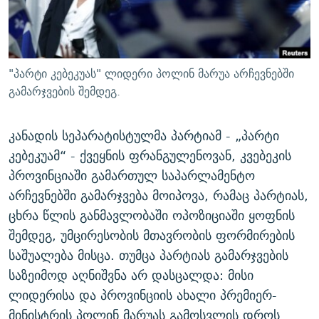
ᲒᲐᲛᲝᲘᲬᲔᲠᲔ
ᲛᲝᲚᲐᲞᲐᲠᲐᲙᲔ ᲢᲔᲥᲡᲢᲔᲑᲘ
ᲩᲔᲛᲘ ᲡᲘᲙᲕᲓᲘᲚᲘᲡ ᲛᲘᲖᲔᲖᲘᲐ COVID-19
ᲨᲘᲜ - ᲣᲪᲮᲝᲔᲗᲨᲘ
11 ᲬᲔᲚᲘ - 11 ᲐᲛᲑᲐᲕᲘ
ᲚᲘᲢᲔᲠᲐᲢᲣᲠᲣᲚᲘ ᲬᲐᲮᲜᲐᲒᲔᲑᲘ
ᲡᲐᲞᲐᲠᲚᲐᲛᲔᲜᲢᲝ ᲐᲠᲩᲔᲕᲜᲔᲑᲘᲡ ᲘᲡᲢᲝᲠᲘᲐ
"პარტი კებეკუას" ლიდერი პოლინ მარუა არჩევნებში
ᲐᲛᲔᲠᲘᲙᲣᲚᲘ ᲛᲝᲗᲮᲠᲝᲑᲐ
ᲑᲐᲕᲨᲕᲔᲑᲘ ᲞᲠᲝᲡᲢᲘᲢᲣᲪᲘᲐᲨᲘ - ᲐᲛᲝᲣᲗᲥᲛᲔᲚᲘ ᲐᲛᲑᲐᲕᲘ
გამარჯვების შემდეგ.
რთე/რთ-ის ყველა საიტი
ᲘᲛᲞᲔᲠᲘᲐ ᲓᲐ ᲠᲐᲓᲘᲝ
5 ᲐᲛᲑᲐᲕᲘ - 20 ᲘᲕᲜᲘᲡᲡ ᲓᲐᲨᲐᲕᲔᲑᲣᲚᲔᲑᲘ
კანადის სეპარატისტულმა პარტიამ - „პარტი
ᲐᲒᲕᲘᲡᲢᲝᲡ ᲝᲛᲘ
კებეკუამ“ - ქვეყნის ფრანგულენოვან, კვებეკის
ПРИВЕТ ᲙᲣᲚᲢᲣᲠᲐ
პროვინციაში გამართულ საპარლამენტო
არჩევნებში გამარჯვება მოიპოვა, რამაც პარტიას,
ცხრა წლის განმავლობაში ოპოზიციაში ყოფნის
შემდეგ, უმცირესობის მთავრობის ფორმირების
საშუალება მისცა. თუმცა პარტიას გამარჯვების
საზეიმოდ აღნიშვნა არ დასცალდა: მისი
ლიდერისა და პროვინციის ახალი პრემიერ-
მინისტრის პოლინ მარუას გამოსვლის დროს