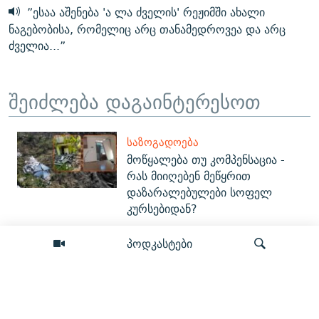
”ესაა აშენება 'ა ლა ძველის' რეჟიმში ახალი
ნაგებობისა, რომელიც არც თანამედროვეა და არც
ძველია...”
შეიძლება დაგაინტერესოთ
ᲡᲐᲖᲝᲒᲐᲓᲝᲔᲑᲐ
მოწყალება თუ კომპენსაცია -
რას მიიღებენ მეწყრით
დაზარალებულები სოფელ
კურსებიდან?
პოდკასტები
ᲞᲝᲚᲘᲢᲘᲙᲐ
მესამე ჩაბნელება - რა აჩვენა
"ენგურჰესის" ტესტირებამ?
ძიება