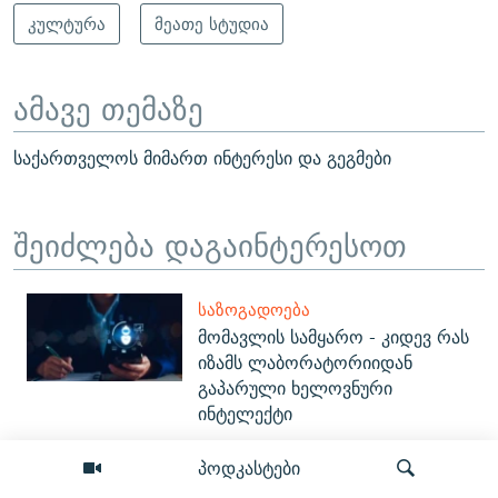
კულტურა
მეათე სტუდია
ამავე თემაზე
საქართველოს მიმართ ინტერესი და გეგმები
შეიძლება დაგაინტერესოთ
ᲡᲐᲖᲝᲒᲐᲓᲝᲔᲑᲐ
მომავლის სამყარო - კიდევ რას
იზამს ლაბორატორიიდან
გაპარული ხელოვნური
ინტელექტი
პოდკასტები
ᲞᲝᲚᲘᲢᲘᲙᲐ