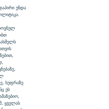
რდაპირი უნდა
ოლიტიკა.
ეროვნულ
ობთ
სასმელს
სთვის
ნებით,
დ,
ნებაზე,
ულ
, სუფრაზე
ნც ეს
ამაზებიო,
მ, ყველას