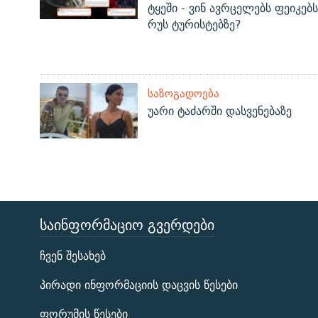
ტყეში - ვინ ავრცელებს ფეიკებს
რუს ტურისტებზე?
ᲡᲐᲖᲝᲒᲐᲓᲝᲔᲑᲐ
უარი ტაძარში დასვენებაზე
ᲡᲐᲘᲜᲤᲝᲠᲛᲐᲪᲘᲝ ᲒᲕᲔᲠᲓᲔᲑᲘ
ЭХО КАВКАЗА
ჩვენ შესახებ
ᲒᲐᲛᲝᲘᲬᲔᲠᲔ
პირადი ინფორმაციის დაცვის წესები
ფორუმის წესები