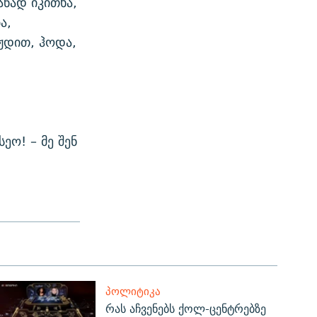
ნად იკითხა,
ა,
ჟდით, ჰოდა,
ეო! – მე შენ
ᲞᲝᲚᲘᲢᲘᲙᲐ
რას აჩვენებს ქოლ-ცენტრებზე