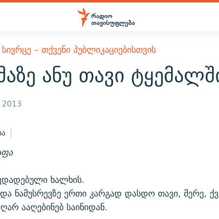
ᲡᲘᲕᲠᲪᲔ – ᲗᲥᲕᲔᲜᲘ ᲞᲣᲑᲚᲘᲙᲐᲪᲘᲔᲑᲘᲡᲗᲕᲘᲡ
აზე ანუ თავი ტყემალშ
, 2013
ბა
აფა
ვდადებული ხალხის.
და ნამუსრევზე ერთი კარგად დასდო თავი, მერე, ქვ
ეღარ ააღებინებ საინიდან.