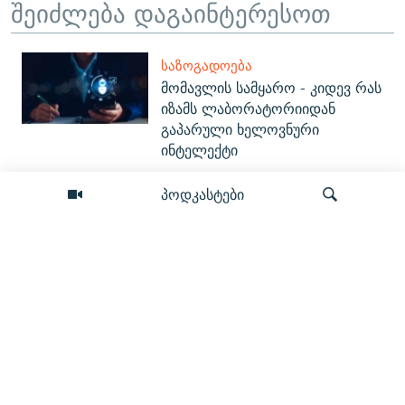
შეიძლება დაგაინტერესოთ
ᲡᲐᲖᲝᲒᲐᲓᲝᲔᲑᲐ
მომავლის სამყარო - კიდევ რას
იზამს ლაბორატორიიდან
გაპარული ხელოვნური
ინტელექტი
პოდკასტები
ᲞᲝᲚᲘᲢᲘᲙᲐ
“პუტინი არის ბანდიტი... თუკი
მხარს უჭერ, უნდა
დასანქცირდე” - სენატორი რიკ
სკოტი
ძიება
ᲞᲝᲚᲘᲢᲘᲙᲐ
რით მტკიცდება „დანაშაულის
წაქეზება“? - რა (ვერ) გავიგეთ
პროკურორისგან გიგა