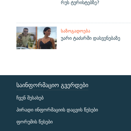
რუს ტურისტებზე?
ᲡᲐᲖᲝᲒᲐᲓᲝᲔᲑᲐ
უარი ტაძარში დასვენებაზე
ᲡᲐᲘᲜᲤᲝᲠᲛᲐᲪᲘᲝ ᲒᲕᲔᲠᲓᲔᲑᲘ
ЭХО КАВКАЗА
ჩვენ შესახებ
ᲒᲐᲛᲝᲘᲬᲔᲠᲔ
პირადი ინფორმაციის დაცვის წესები
ფორუმის წესები