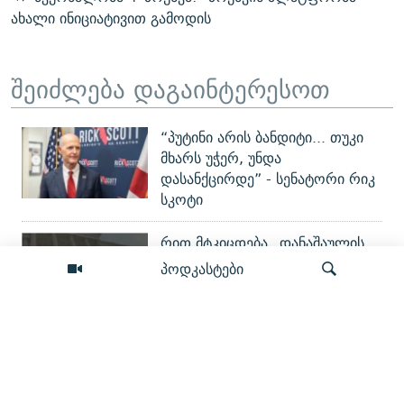
ახალი ინიციატივით გამოდის
შეიძლება დაგაინტერესოთ
“პუტინი არის ბანდიტი... თუკი
მხარს უჭერ, უნდა
დასანქცირდე” - სენატორი რიკ
სკოტი
რით მტკიცდება „დანაშაულის
წაქეზება“? - რა (ვერ) გავიგეთ
პოდკასტები
პროკურორისგან გიგა
ავალიანის საქმეზე
აგვისტოს ომის მე-18 წელი - რა
ძიება
შეიცვალა?