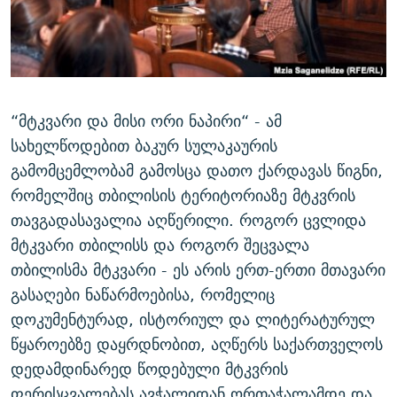
ᲒᲐᲛᲝᲘᲬᲔᲠᲔ
ᲛᲝᲚᲐᲞᲐᲠᲐᲙᲔ ᲢᲔᲥᲡᲢᲔᲑᲘ
ᲩᲔᲛᲘ ᲡᲘᲙᲕᲓᲘᲚᲘᲡ ᲛᲘᲖᲔᲖᲘᲐ COVID-19
ᲨᲘᲜ - ᲣᲪᲮᲝᲔᲗᲨᲘ
11 ᲬᲔᲚᲘ - 11 ᲐᲛᲑᲐᲕᲘ
ᲚᲘᲢᲔᲠᲐᲢᲣᲠᲣᲚᲘ ᲬᲐᲮᲜᲐᲒᲔᲑᲘ
ᲡᲐᲞᲐᲠᲚᲐᲛᲔᲜᲢᲝ ᲐᲠᲩᲔᲕᲜᲔᲑᲘᲡ ᲘᲡᲢᲝᲠᲘᲐ
ᲐᲛᲔᲠᲘᲙᲣᲚᲘ ᲛᲝᲗᲮᲠᲝᲑᲐ
ᲑᲐᲕᲨᲕᲔᲑᲘ ᲞᲠᲝᲡᲢᲘᲢᲣᲪᲘᲐᲨᲘ - ᲐᲛᲝᲣᲗᲥᲛᲔᲚᲘ ᲐᲛᲑᲐᲕᲘ
“მტკვარი და მისი ორი ნაპირი“ - ამ
რთე/რთ-ის ყველა საიტი
სახელწოდებით ბაკურ სულაკაურის
ᲘᲛᲞᲔᲠᲘᲐ ᲓᲐ ᲠᲐᲓᲘᲝ
5 ᲐᲛᲑᲐᲕᲘ - 20 ᲘᲕᲜᲘᲡᲡ ᲓᲐᲨᲐᲕᲔᲑᲣᲚᲔᲑᲘ
გამომცემლობამ გამოსცა დათო ქარდავას წიგნი,
ᲐᲒᲕᲘᲡᲢᲝᲡ ᲝᲛᲘ
რომელშიც თბილისის ტერიტორიაზე მტკვრის
ПРИВЕТ ᲙᲣᲚᲢᲣᲠᲐ
თავგადასავალია აღწერილი. როგორ ცვლიდა
მტკვარი თბილისს და როგორ შეცვალა
თბილისმა მტკვარი - ეს არის ერთ-ერთი მთავარი
გასაღები ნაწარმოებისა, რომელიც
დოკუმენტურად, ისტორიულ და ლიტერატურულ
წყაროებზე დაყრდნობით, აღწერს საქართველოს
დედამდინარედ წოდებული მტკვრის
ფერისცვალებას ავჭალიდან ორთაჭალამდე და