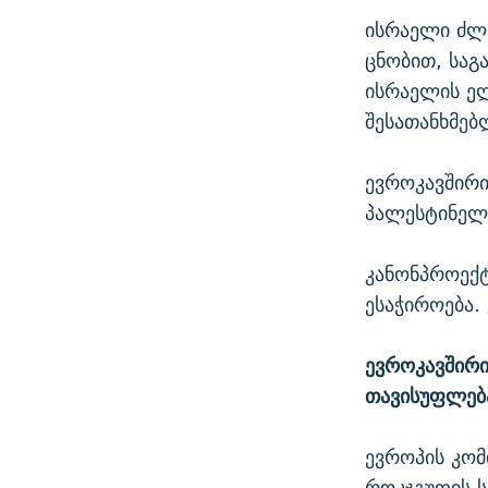
ისრაელი ძლი
ცნობით, საგ
ისრაელის ელ
შესათანხმებ
ევროკავშირი
პალესტინელ
კანონპროექ
ესაჭიროება. 
ევროკავშირი
თავისუფლებ
ევროპის კო
როკჯგუფის 