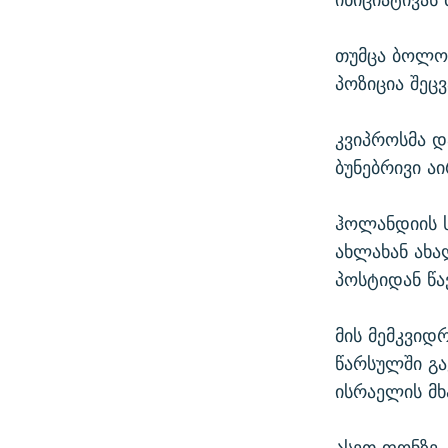
თუმცა ბოლო 
პოზიცია შეც
კვიპროსმა დ
ბუნებრივი ა
ჰოლანდიის ს
ახლახან ახა
პოსტიდან წა
მის მემკვიდ
წარსულში გა
ისრაელის მ
ასეთ ფონზე,