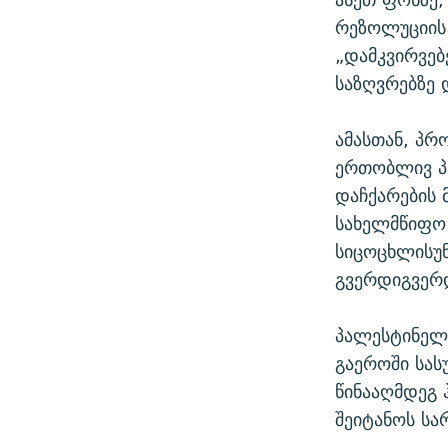
რეზოლუციის 
„დამკვირვებ
საზღვრებზე
ამასთან, პრ
ერთობლივ პო
დაჩქარების 
სახელმწიფო
სიცოცხლისუ
გვერდიგვერდ
პალესტინელე
გაეროში სას
წინააღმდეგ 
შეიტანოს სა