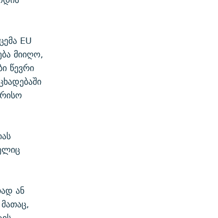
ცემა EU
ება მიიღო,
ბი წევრი
ცხადებაში
ორისო
იას
ელიც
თად ან
მათაც,
ტის