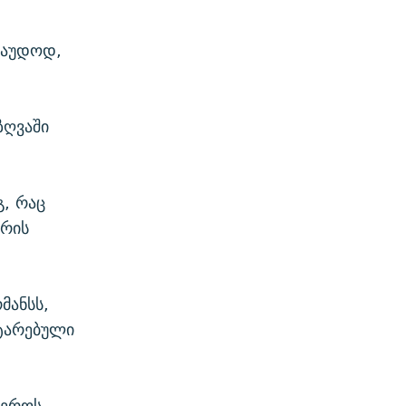
რაუდოდ,
ზღვაში
გ, რაც
ტრის
მანსს,
ატარებული
აეროს