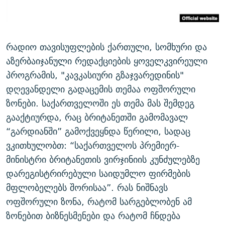
ᲒᲐᲛᲝᲘᲬᲔᲠᲔ
ᲛᲝᲚᲐᲞᲐᲠᲐᲙᲔ ᲢᲔᲥᲡᲢᲔᲑᲘ
ᲩᲔᲛᲘ ᲡᲘᲙᲕᲓᲘᲚᲘᲡ ᲛᲘᲖᲔᲖᲘᲐ COVID-19
ᲨᲘᲜ - ᲣᲪᲮᲝᲔᲗᲨᲘ
11 ᲬᲔᲚᲘ - 11 ᲐᲛᲑᲐᲕᲘ
რადიო თავისუფლების ქართული, სომხური და
ᲚᲘᲢᲔᲠᲐᲢᲣᲠᲣᲚᲘ ᲬᲐᲮᲜᲐᲒᲔᲑᲘ
ᲡᲐᲞᲐᲠᲚᲐᲛᲔᲜᲢᲝ ᲐᲠᲩᲔᲕᲜᲔᲑᲘᲡ ᲘᲡᲢᲝᲠᲘᲐ
აზერბაიჯანული რედაქციების ყოველკვირეული
ᲐᲛᲔᲠᲘᲙᲣᲚᲘ ᲛᲝᲗᲮᲠᲝᲑᲐ
ᲑᲐᲕᲨᲕᲔᲑᲘ ᲞᲠᲝᲡᲢᲘᲢᲣᲪᲘᲐᲨᲘ - ᲐᲛᲝᲣᲗᲥᲛᲔᲚᲘ ᲐᲛᲑᲐᲕᲘ
პროგრამის, "კავკასიური გზაჯვარედინის"
რთე/რთ-ის ყველა საიტი
ᲘᲛᲞᲔᲠᲘᲐ ᲓᲐ ᲠᲐᲓᲘᲝ
5 ᲐᲛᲑᲐᲕᲘ - 20 ᲘᲕᲜᲘᲡᲡ ᲓᲐᲨᲐᲕᲔᲑᲣᲚᲔᲑᲘ
დღევანდელი გადაცემის თემაა ოფშორული
ᲐᲒᲕᲘᲡᲢᲝᲡ ᲝᲛᲘ
ზონები. საქართველოში ეს თემა მას შემდეგ
გააქტიურდა, რაც ბრიტანეთში გამომავალ
ПРИВЕТ ᲙᲣᲚᲢᲣᲠᲐ
“გარდიანში” გამოქვეყნდა წერილი, სადაც
ვკითხულობთ: “საქართველოს პრემიერ-
მინისტრი ბრიტანეთის ვირჯინიის კუნძულებზე
დარეგისტრირებული საიდუმლო ფირმების
მფლობელებს შორისაა”. რას ნიშნავს
ოფშორული ზონა, რატომ სარგებლობენ ამ
ზონებით ბიზნესმენები და რატომ ჩნდება