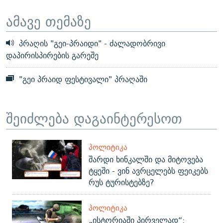
ამავე თემაზე
პრაღის "გეი-პრაიდი" - ძალადობრივი
დაპირისპირების გარეშე
"გეი პრაიდ ფესტივალი" პრაღაში
შეიძლება დაგაინტერესოთ
ᲞᲝᲚᲘᲢᲘᲙᲐ
შარდი ხინკალში და მიტოვება
ტყეში - ვინ ავრცელებს ფეიკებს
რუს ტურისტებზე?
ᲞᲝᲚᲘᲢᲘᲙᲐ
„ისტორიაში პირველად“: