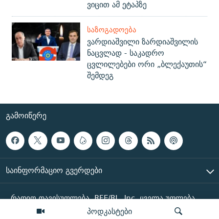
ვიცით ამ ეტაპზე
ᲡᲐᲖᲝᲒᲐᲓᲝᲔᲑᲐ
ვარდიაშვილი ზარდიაშვილის
ნაცვლად - საკადრო
ცვლილებები ორი „ბლექაუთის“
შემდეგ
ᲒᲐᲛᲝᲘᲬᲔᲠᲔ
ᲡᲐᲘᲜᲤᲝᲠᲛᲐᲪᲘᲝ ᲒᲕᲔᲠᲓᲔᲑᲘ
რადიო თავისუფლება, RFE/RL, Inc. ყველა უფლება
დაცულია
პოდკასტები