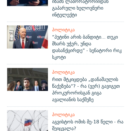
იზამს ლაბორატორიიდან
გაპარული ხელოვნური
ინტელექტი
ᲞᲝᲚᲘᲢᲘᲙᲐ
“პუტინი არის ბანდიტი... თუკი
მხარს უჭერ, უნდა
დასანქცირდე” - სენატორი რიკ
სკოტი
ᲞᲝᲚᲘᲢᲘᲙᲐ
რით მტკიცდება „დანაშაულის
წაქეზება“? - რა (ვერ) გავიგეთ
პროკურორისგან გიგა
ავალიანის საქმეზე
ᲞᲝᲚᲘᲢᲘᲙᲐ
აგვისტოს ომის მე-18 წელი - რა
შეიცვალა?