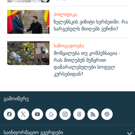
ᲞᲝᲚᲘᲢᲘᲙᲐ
ზელენსკის ვიზიტი სერბეთში: რა
სარგებელს მიიღებს ვუჩიჩი?
ᲡᲐᲖᲝᲒᲐᲓᲝᲔᲑᲐ
მოწყალება თუ კომპენსაცია -
რას მიიღებენ მეწყრით
დაზარალებულები სოფელ
კურსებიდან?
ᲒᲐᲛᲝᲘᲬᲔᲠᲔ
ᲡᲐᲘᲜᲤᲝᲠᲛᲐᲪᲘᲝ ᲒᲕᲔᲠᲓᲔᲑᲘ