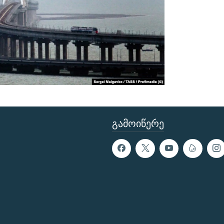
ᲒᲐᲛᲝᲘᲬᲔᲠᲔ