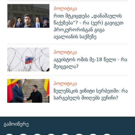
ᲞᲝᲚᲘᲢᲘᲙᲐ
რით მტკიცდება „დანაშაულის
წაქეზება“? - რა (ვერ) გავიგეთ
პროკურორისგან გიგა
ავალიანის საქმეზე
ᲞᲝᲚᲘᲢᲘᲙᲐ
აგვისტოს ომის მე-18 წელი - რა
შეიცვალა?
ᲞᲝᲚᲘᲢᲘᲙᲐ
ზელენსკის ვიზიტი სერბეთში: რა
სარგებელს მიიღებს ვუჩიჩი?
ᲒᲐᲛᲝᲘᲬᲔᲠᲔ