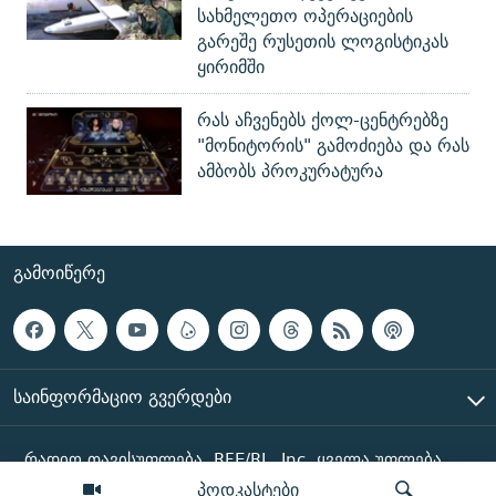
სახმელეთო ოპერაციების
გარეშე რუსეთის ლოგისტიკას
ყირიმში
რას აჩვენებს ქოლ-ცენტრებზე
"მონიტორის" გამოძიება და რას
ამბობს პროკურატურა
ᲒᲐᲛᲝᲘᲬᲔᲠᲔ
ᲡᲐᲘᲜᲤᲝᲠᲛᲐᲪᲘᲝ ᲒᲕᲔᲠᲓᲔᲑᲘ
რადიო თავისუფლება, RFE/RL, Inc. ყველა უფლება
დაცულია
პოდკასტები