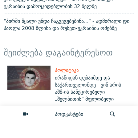
უკრაინის დამოუკიდებლობის 32 წელზე
“პირში წყალი უნდა ჩაგვეგუბებინა...“ - ადმირალი დი
პაოლა 2008 წლისა და რუსეთ-უკრაინის ომებზე
შეიძლება დაგაინტერესოთ
ᲞᲝᲚᲘᲢᲘᲙᲐ
ირანიდან დუბაიმდე და
საქართველომდე - ვინ არის
აშშ-ის სანქცირებული
„შელბითის“ მფლობელი
პოდკასტები
ᲡᲐᲖᲝᲒᲐᲓᲝᲔᲑᲐ
მომავლის სამყარო - კიდევ რას
იზამს ლაბორატორიიდან
გაპარული ხელოვნური