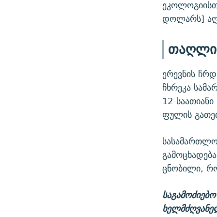
ეკოლოგიისთვ
დოლარს] აღ
თაღლი
ერევნის ჩრ
ჩხრეკა სამა
12-საათიანი
ფულის გათე
სასამართლო 
გამოცხადება
ცნობილი, რო
საგამოძიებო
ხელმძღვანე