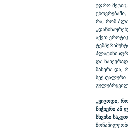
უფრო მეტიც,
ცხოვრებაში,
რა, რომ პლა
„დაწინაურე
აქვთ ეროტიკ
ტემპერამენტ
პლატინისფრა
და ნახევრად
მანერა და, 
სექსუალური
გულუბრყვილო
„ვიცოდი, რო
ნიჭიერი ან 
სხვისი საკუ
მონაწილეობდ