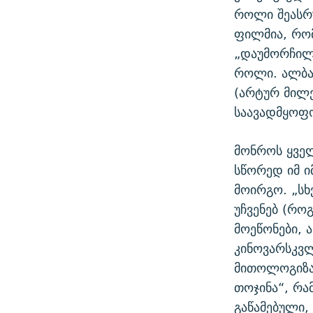
როლი შეასრუ
ფილმია, რომ
„დაუმორჩილე
როლი. ალბათ
(არტურ მილე
საავადმყოფო
მონროს ყვე
სწორედ იმ ი
მოირგო. „სხ
უჩვენებ (რო
მოეწონები, 
კინოვარსკვლ
მითოლოგიზაც
თოჯინა“, რა
გაწამებული