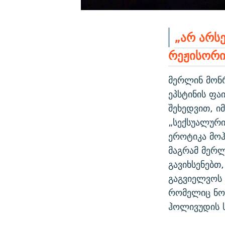
„არ არსე
რეჟისორი
მერლინ მონ
ეპსტინის ფა
შეხედვით, ი
„სექსუალურ
ეროტიკა მოჰ
მაგრამ მერლ
გავიხსენებთ
გაგვიელვოს 
რომელიც ნორ
ჰოლივუდის ს