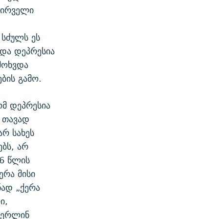
პირველი
 სძულს ეს
და დეპრესია
მოხვდა
ბის გამო.
მ დეპრესია
 თავად
რ სახეს
ბს, არ
36 წლის
ერა მისი
ნად „ქერა
ი,
მერლინ