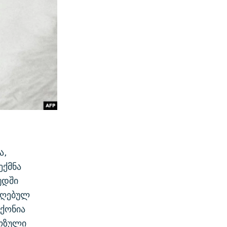
ა,
ექმნა
უდში
აღებულ
ჰქონია
იოზული