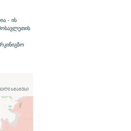
ა - ის
ღმოსავლეთის
არკინიგზო