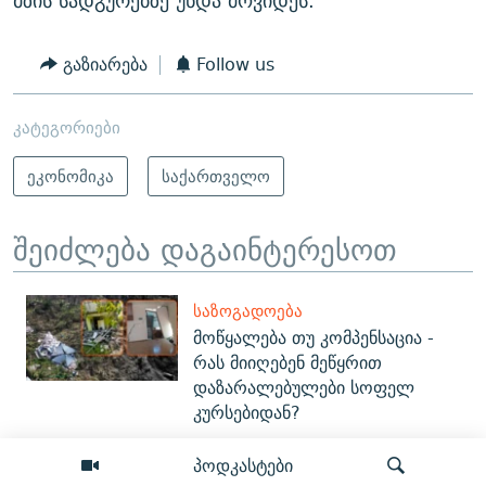
მზის სადგურებზე უნდა მოვიდეს.
გაზიარება
Follow us
კატეგორიები
ეკონომიკა
საქართველო
შეიძლება დაგაინტერესოთ
ᲡᲐᲖᲝᲒᲐᲓᲝᲔᲑᲐ
მოწყალება თუ კომპენსაცია -
რას მიიღებენ მეწყრით
დაზარალებულები სოფელ
კურსებიდან?
პოდკასტები
ᲞᲝᲚᲘᲢᲘᲙᲐ