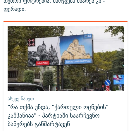
თეთრი ფოტოებია, მარჯვენა მხარეს კი -
ფერადი.
ᲐᲡᲔᲕᲔ ᲜᲐᲮᲔᲗ
"რა თქმა უნდა, "ქართული ოცნების"
კამპანიაა" - პარტიაში საარჩევნო
ბანერებს განმარტავენ