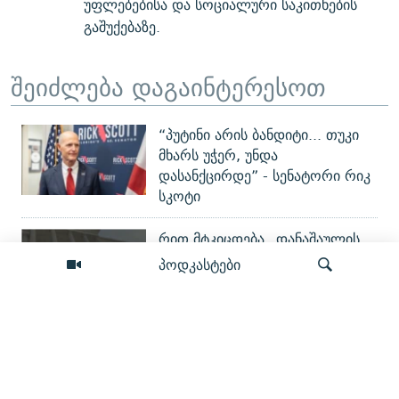
უფლებებისა და სოციალური საკითხების
გაშუქებაზე.
შეიძლება დაგაინტერესოთ
“პუტინი არის ბანდიტი... თუკი
მხარს უჭერ, უნდა
დასანქცირდე” - სენატორი რიკ
სკოტი
რით მტკიცდება „დანაშაულის
წაქეზება“? - რა (ვერ) გავიგეთ
პოდკასტები
პროკურორისგან გიგა
ავალიანის საქმეზე
აგვისტოს ომის მე-18 წელი - რა
ძიება
შეიცვალა?