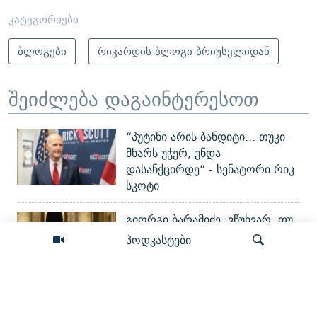
კატეგორიები
ბლოგები
რიკარდის ბლოგი ბრიუსელიდან
შეიძლება დაგაინტერესოთ
“პუტინი არის ბანდიტი... თუკი
მხარს უჭერ, უნდა
დასანქცირდე” - სენატორი რიკ
სკოტი
გიორგი ბარამიძე: ვწუხვარ, თუ
პროპაგანდის წყალობით ჩემი
პოდკასტები
ნათქვამი პატრიოტებმა
არასწორად გაიგეს
რით მტკიცდება „დანაშაულის
ძიება