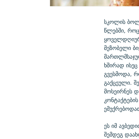
სკოლის ბოლ
წლებში, როც
ყოველდღიურ
მეზობელი ბი
მართლმსაჯულ
ხშირად ისეც
გვესმოდა, რ
გაქცეული. შ
მოსეირნეს დ
კონტაქტების
ემუქრებოდა
ეს იმ ავბედ
შემდეგ დაახ