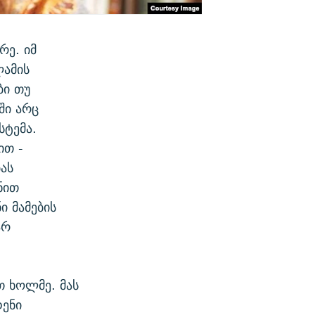
რე. იმ
ლამის
ბი თუ
ში არც
სტემა.
ით -
ას
ნით
ი მამების
არ
თ ხოლმე. მას
დენი