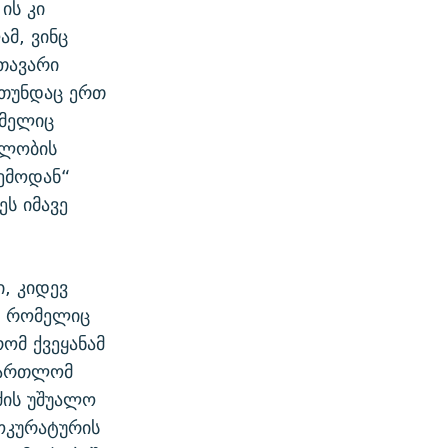
ის კი
ამ, ვინც
თავარი
 თუნდაც ერთ
ომელიც
ბლობის
ზემოდან“
ეს იმავე
ი, კიდევ
, რომელიც
ომ ქვეყანამ
ამართლომ
ძის უშუალო
ოკურატურის