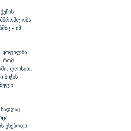
ქუჩის
ნამშრომლობა
შიც - იმ
ვე ყოფილმა
- რომ
რში, დღისით,
ი ბიჭის
ებული
 სადღაც
ოცა
ას ეხებოდა.