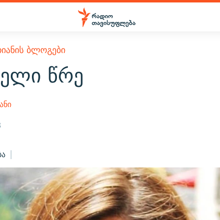
ᲘᲐᲜᲘᲡ ᲑᲚᲝᲒᲔᲑᲘ
რელი წრე
ანი
8
ბა