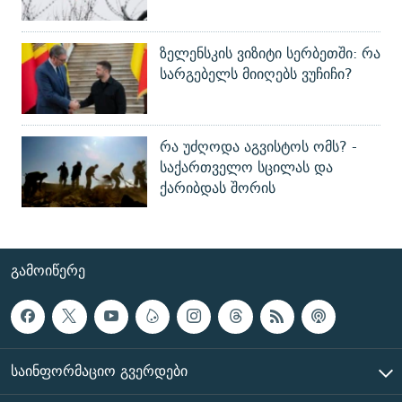
ზელენსკის ვიზიტი სერბეთში: რა
სარგებელს მიიღებს ვუჩიჩი?
რა უძღოდა აგვისტოს ომს? -
საქართველო სცილას და
ქარიბდას შორის
ᲒᲐᲛᲝᲘᲬᲔᲠᲔ
ᲡᲐᲘᲜᲤᲝᲠᲛᲐᲪᲘᲝ ᲒᲕᲔᲠᲓᲔᲑᲘ