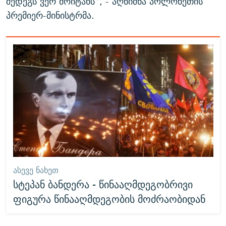
შედეგს ვერ მოიტანს“, - აღნიშნა პოლონეთის
პრემიერ-მინისტრმა.
ᲐᲡᲔᲕᲔ ᲜᲐᲮᲔᲗ
სტეპან ბანდერა - წინააღმდეგობრივი
ფიგურა წინააღმდეგობის მოძრაობიდან