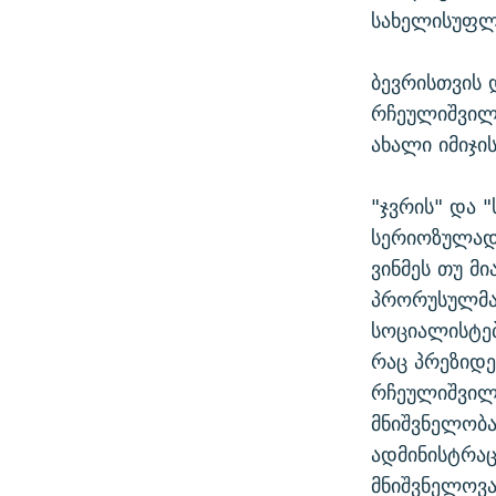
სახელისუფლო
ბევრისთვის 
რჩეულიშვილმ
ახალი იმიჯი
"ჯვრის" და 
სერიოზულად 
ვინმეს თუ მ
პრორუსულმა
სოციალისტებ
რაც პრეზიდე
რჩეულიშვილმ
მნიშვნელობ
ადმინისტრა
მნიშვნელოვა