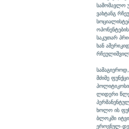
სამომავლო 
ვახტანგ რჩე
სოციალისტებ
ოპონენტების
საკუთარ პრი
ხან ამერიკი
რჩეულიშვილი
სამაგიეროდ,
მძიმე ფუნქც
პოლიტიკოსი
ლიდერი წლებ
პერმანენტუ
ხოლო ის ფუნ
ბლოკში იტვი
ეროვნულ-დე