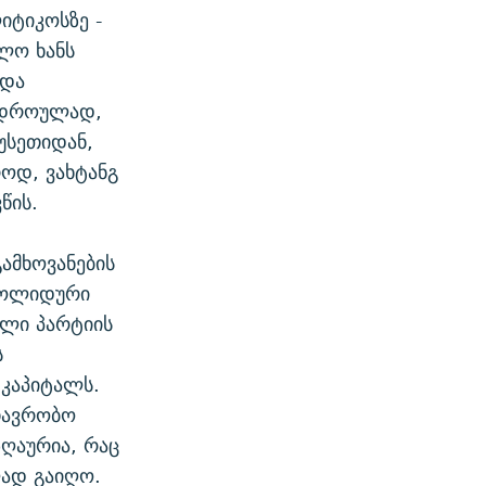
იტიკოსზე -
ოლო ხანს
 და
ავდროულად,
უსეთიდან,
როდ, ვახტანგ
წის.
ამხოვანების
 სოლიდური
ული პარტიის
ს
კაპიტალს.
თავრობო
ღაურია, რაც
ად გაიღო.