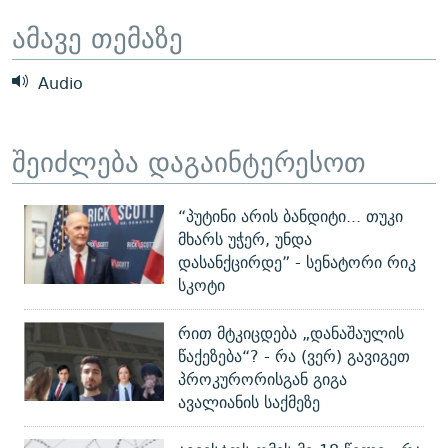
ᲒᲐᲛᲝᲘᲬᲔᲠᲔ
ᲛᲝᲚᲐᲞᲐᲠᲐᲙᲔ ᲢᲔᲥᲡᲢᲔᲑᲘ
ᲩᲔᲛᲘ ᲡᲘᲙᲕᲓᲘᲚᲘᲡ ᲛᲘᲖᲔᲖᲘᲐ COVID-19
ამავე თემაზე
ᲨᲘᲜ - ᲣᲪᲮᲝᲔᲗᲨᲘ
11 ᲬᲔᲚᲘ - 11 ᲐᲛᲑᲐᲕᲘ
Audio
ᲚᲘᲢᲔᲠᲐᲢᲣᲠᲣᲚᲘ ᲬᲐᲮᲜᲐᲒᲔᲑᲘ
ᲡᲐᲞᲐᲠᲚᲐᲛᲔᲜᲢᲝ ᲐᲠᲩᲔᲕᲜᲔᲑᲘᲡ ᲘᲡᲢᲝᲠᲘᲐ
ᲐᲛᲔᲠᲘᲙᲣᲚᲘ ᲛᲝᲗᲮᲠᲝᲑᲐ
ᲑᲐᲕᲨᲕᲔᲑᲘ ᲞᲠᲝᲡᲢᲘᲢᲣᲪᲘᲐᲨᲘ - ᲐᲛᲝᲣᲗᲥᲛᲔᲚᲘ ᲐᲛᲑᲐᲕᲘ
რთე/რთ-ის ყველა საიტი
შეიძლება დაგაინტერესოთ
ᲘᲛᲞᲔᲠᲘᲐ ᲓᲐ ᲠᲐᲓᲘᲝ
5 ᲐᲛᲑᲐᲕᲘ - 20 ᲘᲕᲜᲘᲡᲡ ᲓᲐᲨᲐᲕᲔᲑᲣᲚᲔᲑᲘ
ᲐᲒᲕᲘᲡᲢᲝᲡ ᲝᲛᲘ
“პუტინი არის ბანდიტი... თუკი
ПРИВЕТ ᲙᲣᲚᲢᲣᲠᲐ
მხარს უჭერ, უნდა
დასანქცირდე” - სენატორი რიკ
სკოტი
რით მტკიცდება „დანაშაულის
წაქეზება“? - რა (ვერ) გავიგეთ
პროკურორისგან გიგა
ავალიანის საქმეზე