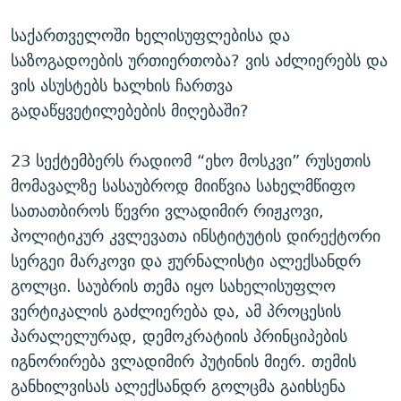
ᲒᲐᲛᲝᲘᲬᲔᲠᲔ
ᲛᲝᲚᲐᲞᲐᲠᲐᲙᲔ ᲢᲔᲥᲡᲢᲔᲑᲘ
ᲩᲔᲛᲘ ᲡᲘᲙᲕᲓᲘᲚᲘᲡ ᲛᲘᲖᲔᲖᲘᲐ COVID-19
საქართველოში ხელისუფლებისა და
ᲨᲘᲜ - ᲣᲪᲮᲝᲔᲗᲨᲘ
11 ᲬᲔᲚᲘ - 11 ᲐᲛᲑᲐᲕᲘ
საზოგადოების ურთიერთობა? ვის აძლიერებს და
ᲚᲘᲢᲔᲠᲐᲢᲣᲠᲣᲚᲘ ᲬᲐᲮᲜᲐᲒᲔᲑᲘ
ᲡᲐᲞᲐᲠᲚᲐᲛᲔᲜᲢᲝ ᲐᲠᲩᲔᲕᲜᲔᲑᲘᲡ ᲘᲡᲢᲝᲠᲘᲐ
ვის ასუსტებს ხალხის ჩართვა
გადაწყვეტილებების მიღებაში?
ᲐᲛᲔᲠᲘᲙᲣᲚᲘ ᲛᲝᲗᲮᲠᲝᲑᲐ
ᲑᲐᲕᲨᲕᲔᲑᲘ ᲞᲠᲝᲡᲢᲘᲢᲣᲪᲘᲐᲨᲘ - ᲐᲛᲝᲣᲗᲥᲛᲔᲚᲘ ᲐᲛᲑᲐᲕᲘ
რთე/რთ-ის ყველა საიტი
ᲘᲛᲞᲔᲠᲘᲐ ᲓᲐ ᲠᲐᲓᲘᲝ
5 ᲐᲛᲑᲐᲕᲘ - 20 ᲘᲕᲜᲘᲡᲡ ᲓᲐᲨᲐᲕᲔᲑᲣᲚᲔᲑᲘ
23 სექტემბერს რადიომ “ეხო მოსკვი” რუსეთის
ᲐᲒᲕᲘᲡᲢᲝᲡ ᲝᲛᲘ
მომავალზე სასაუბროდ მიიწვია სახელმწიფო
სათათბიროს წევრი ვლადიმირ რიჟკოვი,
ПРИВЕТ ᲙᲣᲚᲢᲣᲠᲐ
პოლიტიკურ კვლევათა ინსტიტუტის დირექტორი
სერგეი მარკოვი და ჟურნალისტი ალექსანდრ
გოლცი. საუბრის თემა იყო სახელისუფლო
ვერტიკალის გაძლიერება და, ამ პროცესის
პარალელურად, დემოკრატიის პრინციპების
იგნორირება ვლადიმირ პუტინის მიერ. თემის
განხილვისას ალექსანდრ გოლცმა გაიხსენა