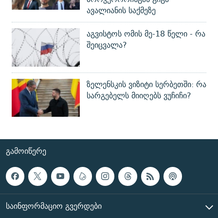
ავალიანის საქმეზე
აგვისტოს ომის მე-18 წელი - რა
შეიცვალა?
ზელენსკის ვიზიტი სერბეთში: რა
სარგებელს მიიღებს ვუჩიჩი?
ᲒᲐᲛᲝᲘᲬᲔᲠᲔ
ᲡᲐᲘᲜᲤᲝᲠᲛᲐᲪᲘᲝ ᲒᲕᲔᲠᲓᲔᲑᲘ