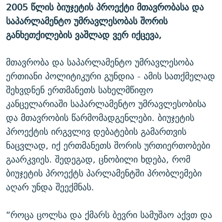
2005 წლის ბიუჯეტის პროექტი მთავრობასა და
ᲒᲐᲛᲝᲘᲬᲔᲠᲔ
ᲛᲝᲚᲐᲞᲐᲠᲐᲙᲔ ᲢᲔᲥᲡᲢᲔᲑᲘ
ᲩᲔᲛᲘ ᲡᲘᲙᲕᲓᲘᲚᲘᲡ ᲛᲘᲖᲔᲖᲘᲐ COVID-19
საპარლამენტო უმრავლესობას შორის
ᲨᲘᲜ - ᲣᲪᲮᲝᲔᲗᲨᲘ
11 ᲬᲔᲚᲘ - 11 ᲐᲛᲑᲐᲕᲘ
განხეთქილების ვაშლად ვერ იქცევა,
ᲚᲘᲢᲔᲠᲐᲢᲣᲠᲣᲚᲘ ᲬᲐᲮᲜᲐᲒᲔᲑᲘ
ᲡᲐᲞᲐᲠᲚᲐᲛᲔᲜᲢᲝ ᲐᲠᲩᲔᲕᲜᲔᲑᲘᲡ ᲘᲡᲢᲝᲠᲘᲐ
მთავრობა და საპარლამენტო უმრავლესობა
ᲐᲛᲔᲠᲘᲙᲣᲚᲘ ᲛᲝᲗᲮᲠᲝᲑᲐ
ᲑᲐᲕᲨᲕᲔᲑᲘ ᲞᲠᲝᲡᲢᲘᲢᲣᲪᲘᲐᲨᲘ - ᲐᲛᲝᲣᲗᲥᲛᲔᲚᲘ ᲐᲛᲑᲐᲕᲘ
ერთიანი პოლიტიკური გუნდია - ამის სათქმელად
რთე/რთ-ის ყველა საიტი
ᲘᲛᲞᲔᲠᲘᲐ ᲓᲐ ᲠᲐᲓᲘᲝ
5 ᲐᲛᲑᲐᲕᲘ - 20 ᲘᲕᲜᲘᲡᲡ ᲓᲐᲨᲐᲕᲔᲑᲣᲚᲔᲑᲘ
შეხვდნენ ერთმანეთს სახელმწიფო
ᲐᲒᲕᲘᲡᲢᲝᲡ ᲝᲛᲘ
კანცელარიაში საპარლამენტო უმრავლესობისა
და მთავრობის წარმომადგენლები. ბიუჯეტის
ПРИВЕТ ᲙᲣᲚᲢᲣᲠᲐ
პროექტის ირგვლივ დებატების გამართვის
ნაცვლად, იქ ერთმანეთს შორის ურთიერთობები
გაარკვიეს. შედეგად, ცნობილი ხდება, რომ
ბიუჯეტის პროექტს პარლამენტში პრობლემები
აღარ უნდა შეექმნას.
“როცა ცოლსა და ქმარს ბევრი სამუშაო აქვთ და