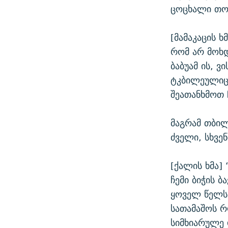
ცოცხალი თოვ
[მამაკაცის ხ
რომ არ მოხდ
ბაბუამ ის, ვ
ტკბილეულიც 
შეათანხმოთ 
მაგრამ თბილ
ძველი, სხვე
[ქალის ხმა]
ჩემი ბიჭის 
ყოველ წელს 
სათამაშოს რ
სიმხიარულე 