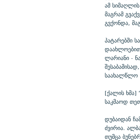
ამ სიმაღლის
მაგრამ გვაქ
გვქონდა, მაგ
პატარებში ს
დაახლოებით
ლარიანი - ნ
შესაბამისად
საახალწლო ნ
[ქალის ხმა]
საკმაოდ თეთ
დუბაიდან ჩა
ძვირია. ალბ
თუმცა ბუნებ