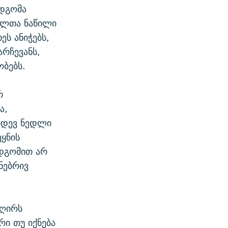
ღდგომა
სელთა ნაწილი
ს ანიჭებს,
არჩევანს,
ბებს.
რ
ა,
კიდევ ნედლი
ეყნის
დგომით არ
ნებრივ
 ღირს
რი თუ იქნება