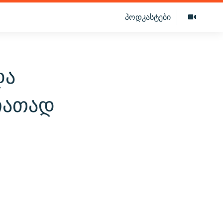
პოდკასტები
და
იათად