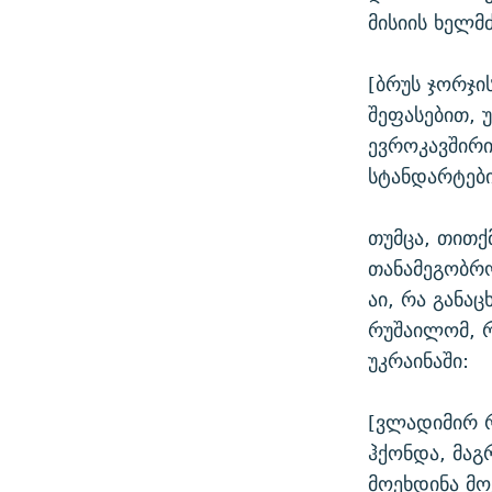
მისიის ხელმ
[ბრუს ჯორჯი
შეფასებით, 
ევროკავშირი
სტანდარტები
თუმცა, თითქ
თანამეგობრო
აი, რა განა
რუშაილომ, 
უკრაინაში:
[ვლადიმირ რ
ჰქონდა, მაგ
მოეხდინა მო