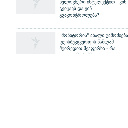
ხელოვნური ინტელექტით - ვინ
ᲒᲐᲛᲝᲘᲬᲔᲠᲔ
გვიცავს და ვინ
გვაკონტროლებს?
"მონიტორის" ახალი გამოძიება
რთე/რთ-ის ყველა საიტი
ფეისბუკგვერდის წაშლამ
მცირედით შეაფერხა - რა
ვიცით ამ ეტაპზე
ᲡᲐᲘᲜᲤᲝᲠᲛᲐᲪᲘᲝ ᲒᲕᲔᲠᲓᲔᲑᲘ
ჩვენ შესახებ
პირადი ინფორმაციის დაცვის წესები
ფორუმის წესები