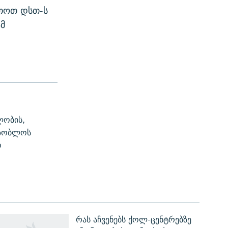
რთოთ დსთ-ს
ამ
ლობის,
ეზობლოს
ო
რას აჩვენებს ქოლ-ცენტრებზე