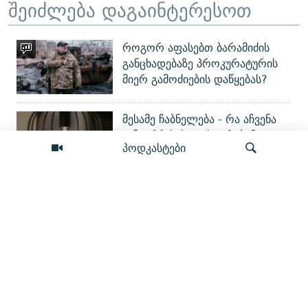
შეიძლება დაგაინტერესოთ
როგორ აფასებთ ბარამიძის
განცხადებაზე პროკურატურის
მიერ გამოძიების დაწყებას?
მესამე ჩაბნელება - რა აჩვენა
"ენგურჰესის" ტესტირებამ?
პოდკასტები
შარდი ხინკალში და მიტოვება
ტყეში - ვინ ავრცელებს
ძიება
"ფეიკებს" რუს ტურისტებზე?
„არ ვყიდი“ - დავა მიწებისთვის,
სადაც მთავრობა
საუნივერსიტეტო ქალაქის