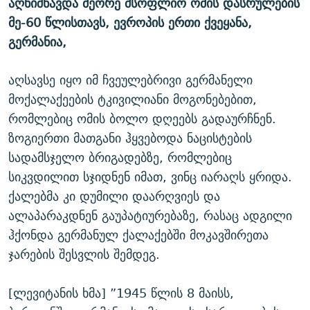
აღნიშნავდა მეორე მსოფლიო ომის დასრულების
ᲒᲐᲛᲝᲘᲬᲔᲠᲔ
ᲛᲝᲚᲐᲞᲐᲠᲐᲙᲔ ᲢᲔᲥᲡᲢᲔᲑᲘ
ᲩᲔᲛᲘ ᲡᲘᲙᲕᲓᲘᲚᲘᲡ ᲛᲘᲖᲔᲖᲘᲐ COVID-19
მე-60 წლისთავს, ევროპის ერთი ქვეყანა,
ᲨᲘᲜ - ᲣᲪᲮᲝᲔᲗᲨᲘ
11 ᲬᲔᲚᲘ - 11 ᲐᲛᲑᲐᲕᲘ
გერმანია,
ᲚᲘᲢᲔᲠᲐᲢᲣᲠᲣᲚᲘ ᲬᲐᲮᲜᲐᲒᲔᲑᲘ
ᲡᲐᲞᲐᲠᲚᲐᲛᲔᲜᲢᲝ ᲐᲠᲩᲔᲕᲜᲔᲑᲘᲡ ᲘᲡᲢᲝᲠᲘᲐ
აღსავსე იყო იმ ჩვეულებრივი გერმანელი
ᲐᲛᲔᲠᲘᲙᲣᲚᲘ ᲛᲝᲗᲮᲠᲝᲑᲐ
ᲑᲐᲕᲨᲕᲔᲑᲘ ᲞᲠᲝᲡᲢᲘᲢᲣᲪᲘᲐᲨᲘ - ᲐᲛᲝᲣᲗᲥᲛᲔᲚᲘ ᲐᲛᲑᲐᲕᲘ
მოქალაქეების ტკივილიანი მოგონებებით,
რთე/რთ-ის ყველა საიტი
ᲘᲛᲞᲔᲠᲘᲐ ᲓᲐ ᲠᲐᲓᲘᲝ
5 ᲐᲛᲑᲐᲕᲘ - 20 ᲘᲕᲜᲘᲡᲡ ᲓᲐᲨᲐᲕᲔᲑᲣᲚᲔᲑᲘ
რომლებიც ომის ბოლო დღეებს გადაურჩნენ.
ზოგიერთი მათგანი ჰყვებოდა ნაცისტების
ᲐᲒᲕᲘᲡᲢᲝᲡ ᲝᲛᲘ
სადამსჯელო ბრიგადებზე, რომლებიც
ПРИВЕТ ᲙᲣᲚᲢᲣᲠᲐ
სიკვდილით სჯიდნენ იმათ, ვინც იარაღს ყრიდა.
ქალებმა კი დუმილი დაარღვიეს და
ალაპარაკდნენ გაუპატიურებაზე, რასაც ადგილი
ჰქონდა გერმანულ ქალაქებში მოკავშირეთა
ჯარების შესვლის შემდეგ.
[ლევიტანის ხმა] ”1945 წლის 8 მაისს,