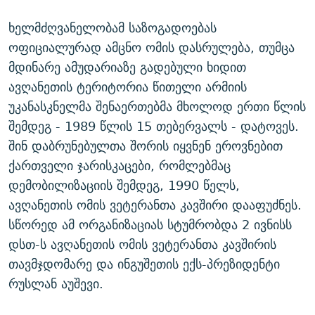
ᲒᲐᲛᲝᲘᲬᲔᲠᲔ
ᲛᲝᲚᲐᲞᲐᲠᲐᲙᲔ ᲢᲔᲥᲡᲢᲔᲑᲘ
ᲩᲔᲛᲘ ᲡᲘᲙᲕᲓᲘᲚᲘᲡ ᲛᲘᲖᲔᲖᲘᲐ COVID-19
ხელმძღვანელობამ საზოგადოებას
ᲨᲘᲜ - ᲣᲪᲮᲝᲔᲗᲨᲘ
11 ᲬᲔᲚᲘ - 11 ᲐᲛᲑᲐᲕᲘ
ოფიციალურად ამცნო ომის დასრულება, თუმცა
ᲚᲘᲢᲔᲠᲐᲢᲣᲠᲣᲚᲘ ᲬᲐᲮᲜᲐᲒᲔᲑᲘ
ᲡᲐᲞᲐᲠᲚᲐᲛᲔᲜᲢᲝ ᲐᲠᲩᲔᲕᲜᲔᲑᲘᲡ ᲘᲡᲢᲝᲠᲘᲐ
მდინარე ამუდარიაზე გადებული ხიდით
ავღანეთის ტერიტორია წითელი არმიის
ᲐᲛᲔᲠᲘᲙᲣᲚᲘ ᲛᲝᲗᲮᲠᲝᲑᲐ
ᲑᲐᲕᲨᲕᲔᲑᲘ ᲞᲠᲝᲡᲢᲘᲢᲣᲪᲘᲐᲨᲘ - ᲐᲛᲝᲣᲗᲥᲛᲔᲚᲘ ᲐᲛᲑᲐᲕᲘ
უკანასკნელმა შენაერთებმა მხოლოდ ერთი წლის
რთე/რთ-ის ყველა საიტი
ᲘᲛᲞᲔᲠᲘᲐ ᲓᲐ ᲠᲐᲓᲘᲝ
5 ᲐᲛᲑᲐᲕᲘ - 20 ᲘᲕᲜᲘᲡᲡ ᲓᲐᲨᲐᲕᲔᲑᲣᲚᲔᲑᲘ
შემდეგ - 1989 წლის 15 თებერვალს - დატოვეს.
ᲐᲒᲕᲘᲡᲢᲝᲡ ᲝᲛᲘ
შინ დაბრუნებულთა შორის იყვნენ ეროვნებით
ქართველი ჯარისკაცები, რომლებმაც
ПРИВЕТ ᲙᲣᲚᲢᲣᲠᲐ
დემობილიზაციის შემდეგ, 1990 წელს,
ავღანეთის ომის ვეტერანთა კავშირი დააფუძნეს.
სწორედ ამ ორგანიზაციას სტუმრობდა 2 ივნისს
დსთ-ს ავღანეთის ომის ვეტერანთა კავშირის
თავმჯდომარე და ინგუშეთის ექს-პრეზიდენტი
რუსლან აუშევი.