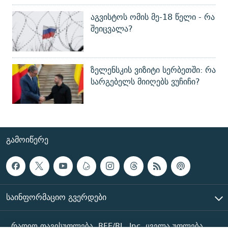
აგვისტოს ომის მე-18 წელი - რა
შეიცვალა?
ზელენსკის ვიზიტი სერბეთში: რა
სარგებელს მიიღებს ვუჩიჩი?
ᲒᲐᲛᲝᲘᲬᲔᲠᲔ
ᲡᲐᲘᲜᲤᲝᲠᲛᲐᲪᲘᲝ ᲒᲕᲔᲠᲓᲔᲑᲘ
რადიო თავისუფლება, RFE/RL, Inc. ყველა უფლება