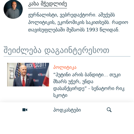
კახა მჭედლიძე
ჟურნალისტი, ვებრედაქტორი. აშუქებს
პოლიტიკის, ეკონომიკის საკითხებს. რადიო
თავისუფლებაში მუშაობს 1993 წლიდან.
შეიძლება დაგაინტერესოთ
ᲞᲝᲚᲘᲢᲘᲙᲐ
“პუტინი არის ბანდიტი... თუკი
მხარს უჭერ, უნდა
დასანქცირდე” - სენატორი რიკ
სკოტი
პოდკასტები
ᲞᲝᲚᲘᲢᲘᲙᲐ
რით მტკიცდება „დანაშაულის
წაქეზება“? - რა (ვერ) გავიგეთ
პროკურორისგან გიგა