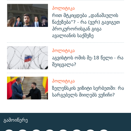
ᲞᲝᲚᲘᲢᲘᲙᲐ
რით მტკიცდება „დანაშაულის
წაქეზება“? - რა (ვერ) გავიგეთ
პროკურორისგან გიგა
ავალიანის საქმეზე
ᲞᲝᲚᲘᲢᲘᲙᲐ
აგვისტოს ომის მე-18 წელი - რა
შეიცვალა?
ᲞᲝᲚᲘᲢᲘᲙᲐ
ზელენსკის ვიზიტი სერბეთში: რა
სარგებელს მიიღებს ვუჩიჩი?
ᲒᲐᲛᲝᲘᲬᲔᲠᲔ