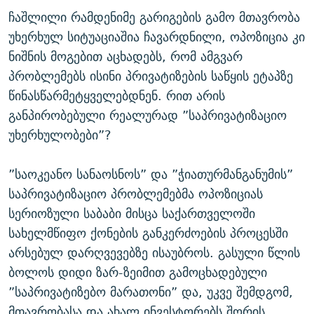
ᲒᲐᲛᲝᲘᲬᲔᲠᲔ
ᲛᲝᲚᲐᲞᲐᲠᲐᲙᲔ ᲢᲔᲥᲡᲢᲔᲑᲘ
ᲩᲔᲛᲘ ᲡᲘᲙᲕᲓᲘᲚᲘᲡ ᲛᲘᲖᲔᲖᲘᲐ COVID-19
ჩაშლილი რამდენიმე გარიგების გამო მთავრობა
უხერხულ სიტუაციაშია ჩავარდნილი, ოპოზიცია კი
ᲨᲘᲜ - ᲣᲪᲮᲝᲔᲗᲨᲘ
11 ᲬᲔᲚᲘ - 11 ᲐᲛᲑᲐᲕᲘ
ნიშნის მოგებით აცხადებს, რომ ამგვარ
ᲚᲘᲢᲔᲠᲐᲢᲣᲠᲣᲚᲘ ᲬᲐᲮᲜᲐᲒᲔᲑᲘ
ᲡᲐᲞᲐᲠᲚᲐᲛᲔᲜᲢᲝ ᲐᲠᲩᲔᲕᲜᲔᲑᲘᲡ ᲘᲡᲢᲝᲠᲘᲐ
პრობლემებს ისინი პრივატიზების საწყის ეტაპზე
ᲐᲛᲔᲠᲘᲙᲣᲚᲘ ᲛᲝᲗᲮᲠᲝᲑᲐ
ᲑᲐᲕᲨᲕᲔᲑᲘ ᲞᲠᲝᲡᲢᲘᲢᲣᲪᲘᲐᲨᲘ - ᲐᲛᲝᲣᲗᲥᲛᲔᲚᲘ ᲐᲛᲑᲐᲕᲘ
წინასწარმეტყველებდნენ. რით არის
რთე/რთ-ის ყველა საიტი
განპირობებული რეალურად ”საპრივატიზაციო
ᲘᲛᲞᲔᲠᲘᲐ ᲓᲐ ᲠᲐᲓᲘᲝ
5 ᲐᲛᲑᲐᲕᲘ - 20 ᲘᲕᲜᲘᲡᲡ ᲓᲐᲨᲐᲕᲔᲑᲣᲚᲔᲑᲘ
უხერხულობები”?
ᲐᲒᲕᲘᲡᲢᲝᲡ ᲝᲛᲘ
ПРИВЕТ ᲙᲣᲚᲢᲣᲠᲐ
”საოკეანო სანაოსნოს” და ”ჭიათურმანგანუმის”
საპრივატიზაციო პრობლემებმა ოპოზიციას
სერიოზული საბაბი მისცა საქართველოში
სახელმწიფო ქონების განკერძოების პროცესში
არსებულ დარღვევებზე ისაუბროს. გასული წლის
ბოლოს დიდი ზარ-ზეიმით გამოცხადებული
”საპრივატიზებო მარათონი” და, უკვე შემდგომ,
მთავრობასა და ახალ ინვესტორებს შორის