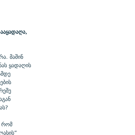
ააყადაღა,
ა. მაშინ
ნას ყადაღის
ამდე
ების
რეშე
აგან
ას?
 რომ
ლასის”