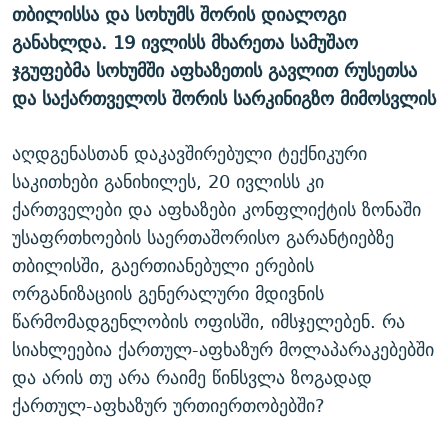
თბილისსა და სოხუმს შორის დიალოგი
ᲒᲐᲛᲝᲘᲬᲔᲠᲔ
ᲛᲝᲚᲐᲞᲐᲠᲐᲙᲔ ᲢᲔᲥᲡᲢᲔᲑᲘ
ᲩᲔᲛᲘ ᲡᲘᲙᲕᲓᲘᲚᲘᲡ ᲛᲘᲖᲔᲖᲘᲐ COVID-19
განახლდა. 19 ივლისს მხარეთა სამუშაო
ᲨᲘᲜ - ᲣᲪᲮᲝᲔᲗᲨᲘ
11 ᲬᲔᲚᲘ - 11 ᲐᲛᲑᲐᲕᲘ
ჯგუფებმა სოხუმში აფხაზეთის გავლით რუსეთსა
ᲚᲘᲢᲔᲠᲐᲢᲣᲠᲣᲚᲘ ᲬᲐᲮᲜᲐᲒᲔᲑᲘ
ᲡᲐᲞᲐᲠᲚᲐᲛᲔᲜᲢᲝ ᲐᲠᲩᲔᲕᲜᲔᲑᲘᲡ ᲘᲡᲢᲝᲠᲘᲐ
და საქართველოს შორის სარკინიგზო მიმოსვლის
ᲐᲛᲔᲠᲘᲙᲣᲚᲘ ᲛᲝᲗᲮᲠᲝᲑᲐ
ᲑᲐᲕᲨᲕᲔᲑᲘ ᲞᲠᲝᲡᲢᲘᲢᲣᲪᲘᲐᲨᲘ - ᲐᲛᲝᲣᲗᲥᲛᲔᲚᲘ ᲐᲛᲑᲐᲕᲘ
აღდგენასთან დაკავშირებული ტექნიკური
რთე/რთ-ის ყველა საიტი
ᲘᲛᲞᲔᲠᲘᲐ ᲓᲐ ᲠᲐᲓᲘᲝ
5 ᲐᲛᲑᲐᲕᲘ - 20 ᲘᲕᲜᲘᲡᲡ ᲓᲐᲨᲐᲕᲔᲑᲣᲚᲔᲑᲘ
საკითხები განიხილეს, 20 ივლისს კი
ᲐᲒᲕᲘᲡᲢᲝᲡ ᲝᲛᲘ
ქართველები და აფხაზები კონფლიქტის ზონაში
უსაფრთხოების საერთაშორისო გარანტიებზე
ПРИВЕТ ᲙᲣᲚᲢᲣᲠᲐ
თბილისში, გაერთიანებული ერების
ორგანიზაციის გენერალური მდივნის
წარმომადგენლობის ოფისში, იმსჯელებენ. რა
სიახლეებია ქართულ-აფხაზურ მოლაპარაკებებში
და არის თუ არა რაიმე წინსვლა ზოგადად
ქართულ-აფხაზურ ურთიერთობებში?