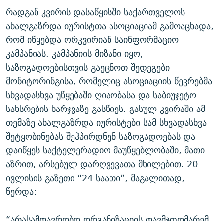
ᲒᲐᲛᲝᲘᲬᲔᲠᲔ
ᲛᲝᲚᲐᲞᲐᲠᲐᲙᲔ ᲢᲔᲥᲡᲢᲔᲑᲘ
ᲩᲔᲛᲘ ᲡᲘᲙᲕᲓᲘᲚᲘᲡ ᲛᲘᲖᲔᲖᲘᲐ COVID-19
რადგან კვირის დასაწყისში საქართველოს
ახალგაზრდა იურისტთა ასოციაციამ გამოაცხადა,
ᲨᲘᲜ - ᲣᲪᲮᲝᲔᲗᲨᲘ
11 ᲬᲔᲚᲘ - 11 ᲐᲛᲑᲐᲕᲘ
რომ იწყებდა ორკვირიან საინფორმაციო
ᲚᲘᲢᲔᲠᲐᲢᲣᲠᲣᲚᲘ ᲬᲐᲮᲜᲐᲒᲔᲑᲘ
ᲡᲐᲞᲐᲠᲚᲐᲛᲔᲜᲢᲝ ᲐᲠᲩᲔᲕᲜᲔᲑᲘᲡ ᲘᲡᲢᲝᲠᲘᲐ
კამპანიას. კამპანიის მიზანი იყო,
ᲐᲛᲔᲠᲘᲙᲣᲚᲘ ᲛᲝᲗᲮᲠᲝᲑᲐ
ᲑᲐᲕᲨᲕᲔᲑᲘ ᲞᲠᲝᲡᲢᲘᲢᲣᲪᲘᲐᲨᲘ - ᲐᲛᲝᲣᲗᲥᲛᲔᲚᲘ ᲐᲛᲑᲐᲕᲘ
საზოგადოებისთვის გაეცნოთ შედეგები
რთე/რთ-ის ყველა საიტი
მონიტორინგისა, რომელიც ასოციაციის წევრებმა
ᲘᲛᲞᲔᲠᲘᲐ ᲓᲐ ᲠᲐᲓᲘᲝ
5 ᲐᲛᲑᲐᲕᲘ - 20 ᲘᲕᲜᲘᲡᲡ ᲓᲐᲨᲐᲕᲔᲑᲣᲚᲔᲑᲘ
სხვადასხვა უწყებაში ღიაობასა და საბიუჯეტო
ᲐᲒᲕᲘᲡᲢᲝᲡ ᲝᲛᲘ
სახსრების ხარჯვაზე გასწიეს. გასულ კვირაში ამ
ПРИВЕТ ᲙᲣᲚᲢᲣᲠᲐ
თემაზე ახალგაზრდა იურისტები სამ სხვადასხვა
შეტყობინებას შეჰპირდნენ საზოგადოებას და
დაიწყეს საქტელერადიო მაუწყებლობაში, მათი
აზრით, არსებულ დარღვევათა მხილებით. 20
ივლისის გაზეთი “24 საათი”, მაგალითად,
წერდა:
“არასამთავრობო ორგანიზაციის თავმჯდომარემ