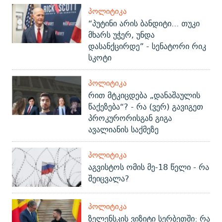
ᲞᲝᲚᲘᲢᲘᲙᲐ
“პუტინი არის ბანდიტი... თუკი
მხარს უჭერ, უნდა
დასანქცირდე” - სენატორი რიკ
სკოტი
ᲞᲝᲚᲘᲢᲘᲙᲐ
რით მტკიცდება „დანაშაულის
წაქეზება“? - რა (ვერ) გავიგეთ
პროკურორისგან გიგა
ავალიანის საქმეზე
ᲞᲝᲚᲘᲢᲘᲙᲐ
აგვისტოს ომის მე-18 წელი - რა
შეიცვალა?
ᲞᲝᲚᲘᲢᲘᲙᲐ
ზელენსკის ვიზიტი სერბეთში: რა