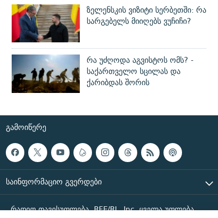
ზელენსკის ვიზიტი სერბეთში: რა
სარგებელს მიიღებს ვუჩიჩი?
რა უძღოდა აგვისტოს ომს? -
საქართველო სცილას და
ქარიბდას შორის
ᲒᲐᲛᲝᲘᲬᲔᲠᲔ
ᲡᲐᲘᲜᲤᲝᲠᲛᲐᲪᲘᲝ ᲒᲕᲔᲠᲓᲔᲑᲘ
რადიო თავისუფლება, RFE/RL, Inc. ყველა უფლება