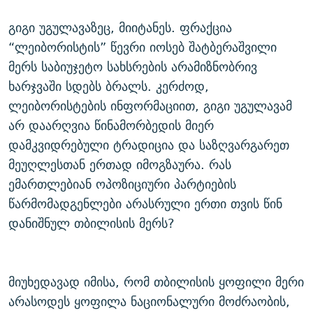
ᲒᲐᲛᲝᲘᲬᲔᲠᲔ
ᲛᲝᲚᲐᲞᲐᲠᲐᲙᲔ ᲢᲔᲥᲡᲢᲔᲑᲘ
ᲩᲔᲛᲘ ᲡᲘᲙᲕᲓᲘᲚᲘᲡ ᲛᲘᲖᲔᲖᲘᲐ COVID-19
გიგი უგულავაზეც, მიიტანეს. ფრაქცია
ᲨᲘᲜ - ᲣᲪᲮᲝᲔᲗᲨᲘ
11 ᲬᲔᲚᲘ - 11 ᲐᲛᲑᲐᲕᲘ
“ლეიბორისტის” წევრი იოსებ შატბერაშვილი
ᲚᲘᲢᲔᲠᲐᲢᲣᲠᲣᲚᲘ ᲬᲐᲮᲜᲐᲒᲔᲑᲘ
ᲡᲐᲞᲐᲠᲚᲐᲛᲔᲜᲢᲝ ᲐᲠᲩᲔᲕᲜᲔᲑᲘᲡ ᲘᲡᲢᲝᲠᲘᲐ
მერს საბიუჯეტო სახსრების არამიზნობრივ
ხარჯვაში სდებს ბრალს. კერძოდ,
ᲐᲛᲔᲠᲘᲙᲣᲚᲘ ᲛᲝᲗᲮᲠᲝᲑᲐ
ᲑᲐᲕᲨᲕᲔᲑᲘ ᲞᲠᲝᲡᲢᲘᲢᲣᲪᲘᲐᲨᲘ - ᲐᲛᲝᲣᲗᲥᲛᲔᲚᲘ ᲐᲛᲑᲐᲕᲘ
ლეიბორისტების ინფორმაციით, გიგი უგულავამ
რთე/რთ-ის ყველა საიტი
ᲘᲛᲞᲔᲠᲘᲐ ᲓᲐ ᲠᲐᲓᲘᲝ
5 ᲐᲛᲑᲐᲕᲘ - 20 ᲘᲕᲜᲘᲡᲡ ᲓᲐᲨᲐᲕᲔᲑᲣᲚᲔᲑᲘ
არ დაარღვია წინამორბედის მიერ
ᲐᲒᲕᲘᲡᲢᲝᲡ ᲝᲛᲘ
დამკვიდრებული ტრადიცია და საზღვარგარეთ
მეუღლესთან ერთად იმოგზაურა. რას
ПРИВЕТ ᲙᲣᲚᲢᲣᲠᲐ
ემართლებიან ოპოზიციური პარტიების
წარმომადგენლები არასრული ერთი თვის წინ
დანიშნულ თბილისის მერს?
მიუხედავად იმისა, რომ თბილისის ყოფილი მერი
არასოდეს ყოფილა ნაციონალური მოძრაობის,