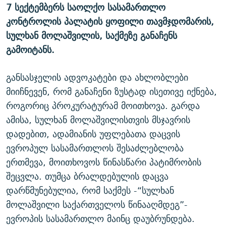
7 სექტემბერს საოლქო სასამართლო
ᲒᲐᲛᲝᲘᲬᲔᲠᲔ
ᲛᲝᲚᲐᲞᲐᲠᲐᲙᲔ ᲢᲔᲥᲡᲢᲔᲑᲘ
ᲩᲔᲛᲘ ᲡᲘᲙᲕᲓᲘᲚᲘᲡ ᲛᲘᲖᲔᲖᲘᲐ COVID-19
კონტროლის პალატის ყოფილი თავმჯდომარის,
ᲨᲘᲜ - ᲣᲪᲮᲝᲔᲗᲨᲘ
11 ᲬᲔᲚᲘ - 11 ᲐᲛᲑᲐᲕᲘ
სულხან მოლაშვილის, საქმეზე განაჩენს
ᲚᲘᲢᲔᲠᲐᲢᲣᲠᲣᲚᲘ ᲬᲐᲮᲜᲐᲒᲔᲑᲘ
ᲡᲐᲞᲐᲠᲚᲐᲛᲔᲜᲢᲝ ᲐᲠᲩᲔᲕᲜᲔᲑᲘᲡ ᲘᲡᲢᲝᲠᲘᲐ
გამოიტანს.
ᲐᲛᲔᲠᲘᲙᲣᲚᲘ ᲛᲝᲗᲮᲠᲝᲑᲐ
ᲑᲐᲕᲨᲕᲔᲑᲘ ᲞᲠᲝᲡᲢᲘᲢᲣᲪᲘᲐᲨᲘ - ᲐᲛᲝᲣᲗᲥᲛᲔᲚᲘ ᲐᲛᲑᲐᲕᲘ
განსასჯელის ადვოკატები და ახლობლები
რთე/რთ-ის ყველა საიტი
ᲘᲛᲞᲔᲠᲘᲐ ᲓᲐ ᲠᲐᲓᲘᲝ
5 ᲐᲛᲑᲐᲕᲘ - 20 ᲘᲕᲜᲘᲡᲡ ᲓᲐᲨᲐᲕᲔᲑᲣᲚᲔᲑᲘ
მიიჩნევენ, რომ განაჩენი ზუსტად ისეთივე იქნება,
ᲐᲒᲕᲘᲡᲢᲝᲡ ᲝᲛᲘ
როგორიც პროკურატურამ მოითხოვა. გარდა
ამისა, სულხან მოლაშვილისთვის მსჯავრის
ПРИВЕТ ᲙᲣᲚᲢᲣᲠᲐ
დადებით, ადამიანის უფლებათა დაცვის
ევროპულ სასამართლოს შესაძლებლობა
ერთმევა, მოითხოვოს წინასწარი პატიმრობის
შეცვლა. თუმცა ბრალდებულის დაცვა
დარწმუნებულია, რომ საქმეს -“სულხან
მოლაშვილი საქართველოს წინააღმდეგ”-
ევროპის სასამართლო მაინც დაუბრუნდება.