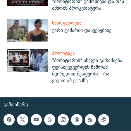
"მონიტორის" გამოძიება და რას
ამბობს პროკურატურა
ᲡᲐᲖᲝᲒᲐᲓᲝᲔᲑᲐ
უარი ტაძარში დასვენებაზე
ᲞᲝᲚᲘᲢᲘᲙᲐ
"მონიტორის" ახალი გამოძიება
ფეისბუკგვერდის წაშლამ
მცირედით შეაფერხა - რა
ვიცით ამ ეტაპზე
ᲒᲐᲛᲝᲘᲬᲔᲠᲔ