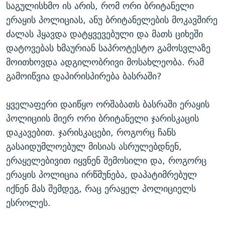
საგულისხმო ის არის, რომ ორი ბრიტანელი
ᲒᲐᲛᲝᲘᲬᲔᲠᲔ
ᲛᲝᲚᲐᲞᲐᲠᲐᲙᲔ ᲢᲔᲥᲡᲢᲔᲑᲘ
ᲩᲔᲛᲘ ᲡᲘᲙᲕᲓᲘᲚᲘᲡ ᲛᲘᲖᲔᲖᲘᲐ COVID-19
ერაყის პოლიციას, ანუ ბრიტანელების მოკავშირე
ᲨᲘᲜ - ᲣᲪᲮᲝᲔᲗᲨᲘ
11 ᲬᲔᲚᲘ - 11 ᲐᲛᲑᲐᲕᲘ
ძალას ჰყავდა დატყვევებული და მათს ციხეში
ᲚᲘᲢᲔᲠᲐᲢᲣᲠᲣᲚᲘ ᲬᲐᲮᲜᲐᲒᲔᲑᲘ
ᲡᲐᲞᲐᲠᲚᲐᲛᲔᲜᲢᲝ ᲐᲠᲩᲔᲕᲜᲔᲑᲘᲡ ᲘᲡᲢᲝᲠᲘᲐ
დატოვებას ხმაურიან საპროტესტო გამოსვლაზე
მოითხოვდა ადგილობრივი მოსახლეობა. რამ
ᲐᲛᲔᲠᲘᲙᲣᲚᲘ ᲛᲝᲗᲮᲠᲝᲑᲐ
ᲑᲐᲕᲨᲕᲔᲑᲘ ᲞᲠᲝᲡᲢᲘᲢᲣᲪᲘᲐᲨᲘ - ᲐᲛᲝᲣᲗᲥᲛᲔᲚᲘ ᲐᲛᲑᲐᲕᲘ
გამოიწვია დაპირისპირება ბასრაში?
რთე/რთ-ის ყველა საიტი
ᲘᲛᲞᲔᲠᲘᲐ ᲓᲐ ᲠᲐᲓᲘᲝ
5 ᲐᲛᲑᲐᲕᲘ - 20 ᲘᲕᲜᲘᲡᲡ ᲓᲐᲨᲐᲕᲔᲑᲣᲚᲔᲑᲘ
ᲐᲒᲕᲘᲡᲢᲝᲡ ᲝᲛᲘ
ყველაფერი დაიწყო ორშაბათს ბასრაში ერაყის
პოლიციის მიერ ორი ბრიტანელი ჯარისკაცის
ПРИВЕТ ᲙᲣᲚᲢᲣᲠᲐ
დაკავებით. ჯარისკაცები, როგორც ჩანს
გასაიდუმლოებულ მისიას ასრულებდნენ,
ერაყელებივით იყვნენ შემოსილი და, როგორც
ერაყის პოლიცია ირწმუნება, დაპატიმრებულ
იქნენ მას შემდეგ, რაც ერაყელ პოლიციელს
ესროლეს.