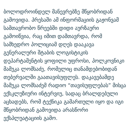
ᲒᲐᲛᲝᲘᲬᲔᲠᲔ
ᲛᲝᲚᲐᲞᲐᲠᲐᲙᲔ ᲢᲔᲥᲡᲢᲔᲑᲘ
ᲩᲔᲛᲘ ᲡᲘᲙᲕᲓᲘᲚᲘᲡ ᲛᲘᲖᲔᲖᲘᲐ COVID-19
ბოლოდროინდელ მანევრებზე მწყობრიდან
ᲨᲘᲜ - ᲣᲪᲮᲝᲔᲗᲨᲘ
11 ᲬᲔᲚᲘ - 11 ᲐᲛᲑᲐᲕᲘ
გამოვიდა. პრესაში ამ ინფორმაციის გაჟონვამ
ᲚᲘᲢᲔᲠᲐᲢᲣᲠᲣᲚᲘ ᲬᲐᲮᲜᲐᲒᲔᲑᲘ
ᲡᲐᲞᲐᲠᲚᲐᲛᲔᲜᲢᲝ ᲐᲠᲩᲔᲕᲜᲔᲑᲘᲡ ᲘᲡᲢᲝᲠᲘᲐ
სამთავრობო წრეებში დიდი აურზაური
გამოიწვია, რაც იმით დამთავრდა, რომ
ᲐᲛᲔᲠᲘᲙᲣᲚᲘ ᲛᲝᲗᲮᲠᲝᲑᲐ
ᲑᲐᲕᲨᲕᲔᲑᲘ ᲞᲠᲝᲡᲢᲘᲢᲣᲪᲘᲐᲨᲘ - ᲐᲛᲝᲣᲗᲥᲛᲔᲚᲘ ᲐᲛᲑᲐᲕᲘ
სამხედრო პოლიციამ დღეს დააკავა
რთე/რთ-ის ყველა საიტი
ᲘᲛᲞᲔᲠᲘᲐ ᲓᲐ ᲠᲐᲓᲘᲝ
5 ᲐᲛᲑᲐᲕᲘ - 20 ᲘᲕᲜᲘᲡᲡ ᲓᲐᲨᲐᲕᲔᲑᲣᲚᲔᲑᲘ
გენერალური შტაბის ლოგისტიკის
ᲐᲒᲕᲘᲡᲢᲝᲡ ᲝᲛᲘ
დეპარტამენტის ყოფილი უფროსი, პოლკოვნიკი
მამუკა ლომსაძე, რომელიც თანამდებობიდან
ПРИВЕТ ᲙᲣᲚᲢᲣᲠᲐ
თებერვალში გაათავისუფლეს. დაკავებამდე
მამუკა ლომსაძემ რადიო “თავისუფლებას” მისცა
ექსკლუზიური ინტერვიუ, სადაც ბრალდებული
აცხადებს, რომ ტექნიკა გამართული იყო და იგი
მწყობრიდან გამოვიდა არასწორი
ექსპლუატაციის გამო.