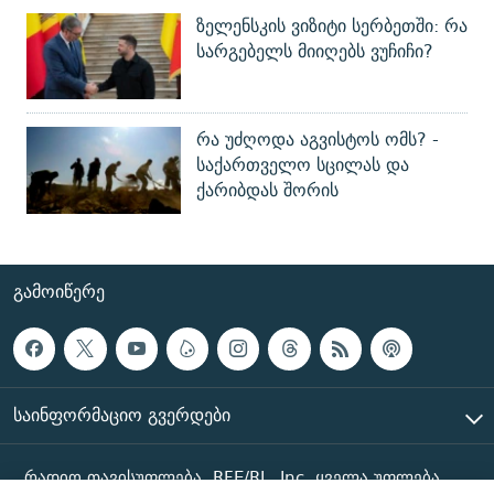
ზელენსკის ვიზიტი სერბეთში: რა
სარგებელს მიიღებს ვუჩიჩი?
რა უძღოდა აგვისტოს ომს? -
საქართველო სცილას და
ქარიბდას შორის
ᲒᲐᲛᲝᲘᲬᲔᲠᲔ
ᲡᲐᲘᲜᲤᲝᲠᲛᲐᲪᲘᲝ ᲒᲕᲔᲠᲓᲔᲑᲘ
რადიო თავისუფლება, RFE/RL, Inc. ყველა უფლება