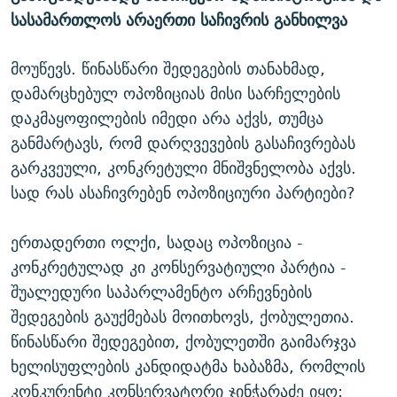
ᲒᲐᲛᲝᲘᲬᲔᲠᲔ
სასამართლოს არაერთი საჩივრის განხილვა
ᲛᲝᲚᲐᲞᲐᲠᲐᲙᲔ ᲢᲔᲥᲡᲢᲔᲑᲘ
ᲩᲔᲛᲘ ᲡᲘᲙᲕᲓᲘᲚᲘᲡ ᲛᲘᲖᲔᲖᲘᲐ COVID-19
ᲨᲘᲜ - ᲣᲪᲮᲝᲔᲗᲨᲘ
11 ᲬᲔᲚᲘ - 11 ᲐᲛᲑᲐᲕᲘ
მოუწევს. წინასწარი შედეგების თანახმად,
ᲚᲘᲢᲔᲠᲐᲢᲣᲠᲣᲚᲘ ᲬᲐᲮᲜᲐᲒᲔᲑᲘ
ᲡᲐᲞᲐᲠᲚᲐᲛᲔᲜᲢᲝ ᲐᲠᲩᲔᲕᲜᲔᲑᲘᲡ ᲘᲡᲢᲝᲠᲘᲐ
დამარცხებულ ოპოზიციას მისი სარჩელების
ᲐᲛᲔᲠᲘᲙᲣᲚᲘ ᲛᲝᲗᲮᲠᲝᲑᲐ
ᲑᲐᲕᲨᲕᲔᲑᲘ ᲞᲠᲝᲡᲢᲘᲢᲣᲪᲘᲐᲨᲘ - ᲐᲛᲝᲣᲗᲥᲛᲔᲚᲘ ᲐᲛᲑᲐᲕᲘ
დაკმაყოფილების იმედი არა აქვს, თუმცა
რთე/რთ-ის ყველა საიტი
განმარტავს, რომ დარღვევების გასაჩივრებას
ᲘᲛᲞᲔᲠᲘᲐ ᲓᲐ ᲠᲐᲓᲘᲝ
5 ᲐᲛᲑᲐᲕᲘ - 20 ᲘᲕᲜᲘᲡᲡ ᲓᲐᲨᲐᲕᲔᲑᲣᲚᲔᲑᲘ
გარკვეული, კონკრეტული მნიშვნელობა აქვს.
ᲐᲒᲕᲘᲡᲢᲝᲡ ᲝᲛᲘ
სად რას ასაჩივრებენ ოპოზიციური პარტიები?
ПРИВЕТ ᲙᲣᲚᲢᲣᲠᲐ
ერთადერთი ოლქი, სადაც ოპოზიცია -
კონკრეტულად კი კონსერვატიული პარტია -
შუალედური საპარლამენტო არჩევნების
შედეგების გაუქმებას მოითხოვს, ქობულეთია.
წინასწარი შედეგებით, ქობულეთში გაიმარჯვა
ხელისუფლების კანდიდატმა ხაბაზმა, რომლის
კონკურენტი კონსერვატორი ჯინჭარაძე იყო: